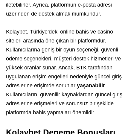
iletebilirler. Ayrıca, platformun e-posta adresi
üzerinden de destek almak mümkündür.
Kolaybet, Türkiye’deki online bahis ve casino
siteleri arasında öne çıkan bir platformdur.
Kullanıcılarına geniş bir oyun seçeneği, güvenli
ödeme seçenekleri, müşteri destek hizmetleri ve
yüksek oranlar sunar. Ancak, BTK tarafından
uygulanan erişim engelleri nedeniyle güncel giriş
adreslerine erişimde sorunlar
yaşanabilir
.
Kullanıcıların, güvenilir kaynaklardan güncel giriş
adreslerine erişmeleri ve sorunsuz bir şekilde
platformda bahis yapmaları önemlidir.
Kolaybet Deneme Bonusları