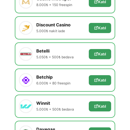
Katıl
8.000₺ + 150 freespin
Discount Casino
Katıl
5.000₺ nakit iade
Betelli
Katıl
5.050₺ + 500₺ bedava
Betchip
Katıl
6.000₺ + 80 freespin
Winnit
Katıl
5.000₺ + 500₺ bedava
Davegas