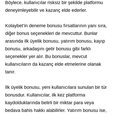
Böylece, kullanıcılar risksiz bir şekilde platformu
deneyimleyebilir ve kazanç elde ederler.
Kolaybet’in deneme bonusu fırsatlarının yanı sıra,
diğer bonus seçenekleri de mevcuttur. Bunlar
arasında ilk üyelik bonusu, yatırım bonusu, kayıp
bonusu, arkadaşını getir bonusu gibi farklı
seçenekler yer alır. Bu bonuslar, mevcut
kullanıcıların da kazanç elde etmelerine olanak
tanır.
İlk üyelik bonusu, yeni kullanıcılara sunulan bir tür
bonusdur. Kullanıcılar, ilk kez platforma
kaydolduklarında belirli bir miktar para veya
bedava bahis hakkı alabilirler. Yatırım bonusu ise,