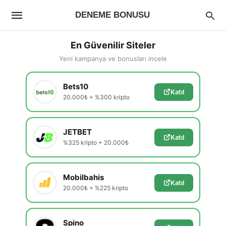
DENEME BONUSU
En Güvenilir Siteler
Yeni kampanya ve bonusları incele
Bets10
Katıl
20.000₺ + %300 kripto
JETBET
Katıl
%325 kripto + 20.000₺
Mobilbahis
Katıl
20.000₺ + %225 kripto
Spino