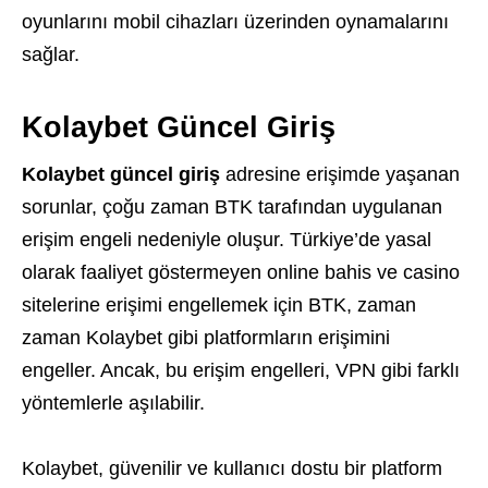
oyunlarını mobil cihazları üzerinden oynamalarını
sağlar.
Kolaybet Güncel Giriş
Kolaybet güncel giriş
adresine erişimde yaşanan
sorunlar, çoğu zaman BTK tarafından uygulanan
erişim engeli nedeniyle oluşur. Türkiye’de yasal
olarak faaliyet göstermeyen online bahis ve casino
sitelerine erişimi engellemek için BTK, zaman
zaman Kolaybet gibi platformların erişimini
engeller. Ancak, bu erişim engelleri, VPN gibi farklı
yöntemlerle aşılabilir.
Kolaybet, güvenilir ve kullanıcı dostu bir platform