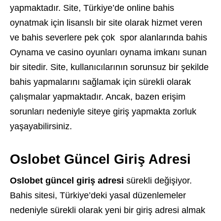
yapmaktadır. Site, Türkiye’de online bahis
oynatmak için lisanslı bir site olarak hizmet veren
ve bahis severlere pek çok spor alanlarında bahis
Oynama ve casino oyunları oynama imkanı sunan
bir sitedir. Site, kullanıcılarının sorunsuz bir şekilde
bahis yapmalarını sağlamak için sürekli olarak
çalışmalar yapmaktadır. Ancak, bazen erişim
sorunları nedeniyle siteye giriş yapmakta zorluk
yaşayabilirsiniz.
Oslobet Güncel Giriş Adresi
Oslobet güncel giriş adresi
sürekli değişiyor.
Bahis sitesi, Türkiye’deki yasal düzenlemeler
nedeniyle sürekli olarak yeni bir giriş adresi almak