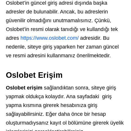
Oslobet’in güncel giriş adresi dışında başka
adresler de bulunabilir. Ancak, bu adreslerin
güvenilir olmadığını unutmamalısınız. Çünkü,
Oslobet’in resmi olarak tanıdığı ve kullandığı tek
adres
https://www.oslobet.com/
adresidir. Bu
nedenle, siteye giriş yaparken her zaman güncel
ve resmi adresini kullanmanız önerilmektedir.
Oslobet Erişim
Oslobet erişim
sağlandıktan sonra, siteye giriş
yapmak oldukça kolaydır. Ana sayfadaki giriş
yapma kısmına girerek hesabınıza giriş
sağlayabilirsiniz. Eğer daha önce bir hesap
oluşturmadıysanız kayıt ol bölümüne girerek üyelik