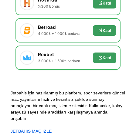
Katıl
%300 Bonus
Betroad
Katıl
4.000₺ + 1.000₺ bedava
Rexbet
Katıl
3.000₺ + 1.500₺ bedava
Jetbahis için hazırlanmış bu platform, spor severlere güncel
maç yayınlarını hızlı ve kesintisiz şekilde sunmayı
amaçlayan bir canlı maç izleme sitesidir. Kullanıcılar, kolay
arayüzü sayesinde aradıkları karşılaşmaya anında
erişebilir.
JETBAHİS MAÇ İZLE