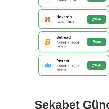
Hovarda
Katıl
%300 Bonus
Betroad
Katıl
4.000₺ + 1.000₺
bedava
Rexbet
Katıl
3.000₺ + 1.500₺
bedava
Sekabet Günc