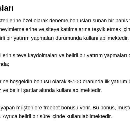
ları
şterilerine özel olarak deneme bonusları sunan bir bahis 
eneyimlemelerine ve siteye katılmalarına teşvik etmek için 
irli bir yatırım yapmaları durumunda kullanılabilmektedir.
erin siteye kaydolmaları ve belirli bir yatırım yapmaları
nda;
erine hoşgeldin bonusu olarak %100 oranında ilk yatırım
 ve belirli şartlar altında kullanılabilmektedir.
m yapan müşterilere freebet bonusu verir. Bu bonus, müşter
rıca belirli bir süre içinde kullanılabilmektedir.