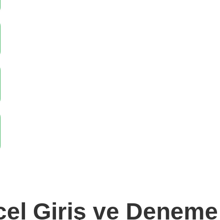
el Giriş ve Denem