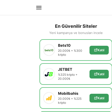
En Güvenilir Siteler
Yeni kampanya ve bonusları incele
Bets10
Katıl
20.000₺ + %300
kripto
JETBET
Katıl
%325 kripto +
20.000₺
Mobilbahis
Katıl
20.000₺ + %225
kripto