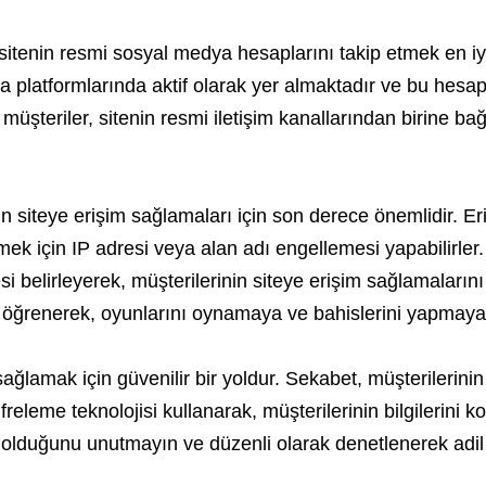
, sitenin resmi sosyal medya hesaplarını takip etmek en iy
 platformlarında aktif olarak yer almaktadır ve bu hesap
müşteriler, sitenin resmi iletişim kanallarından birine ba
in siteye erişim sağlamaları için son derece önemlidir. Eri
ek için IP adresi veya alan adı engellemesi yapabilirler.
resi belirleyerek, müşterilerinin siteye erişim sağlamaları
ni öğrenerek, oyunlarını oynamaya ve bahislerini yapmaya
 sağlamak için güvenilir bir yoldur. Sekabet, müşterilerinin
freleme teknolojisi kullanarak, müşterilerinin bilgilerini k
ör olduğunu unutmayın ve düzenli olarak denetlenerek adi