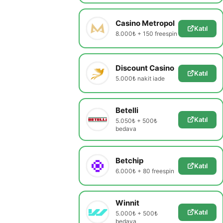
Casino Metropol
Katıl
8.000₺ + 150 freespin
Discount Casino
Katıl
5.000₺ nakit iade
Betelli
Katıl
5.050₺ + 500₺
bedava
Betchip
Katıl
6.000₺ + 80 freespin
Winnit
Katıl
5.000₺ + 500₺
bedava