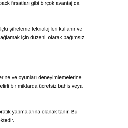
ck fırsatları gibi birçok avantaj da
üçlü şifreleme teknolojileri kullanır ve
 sağlamak için düzenli olarak bağımsız
lerine ve oyunları deneyimlemelerine
elirli bir miktarda ücretsiz bahis veya
ratik yapmalarına olanak tanır. Bu
ktedir.