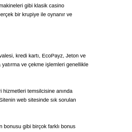
akineleri gibi klasik casino
erçek bir krupiye ile oynanır ve
valesi, kredi kartı, EcoPayz, Jeton ve
a yatırma ve çekme işlemleri genellikle
i hizmetleri temsilcisine anında
Sitenin web sitesinde sık sorulan
n bonusu gibi birçok farklı bonus