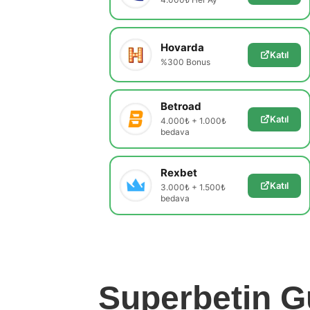
Hovarda
Katıl
%300 Bonus
Betroad
Katıl
4.000₺ + 1.000₺
bedava
Rexbet
Katıl
3.000₺ + 1.500₺
bedava
Superbetin G