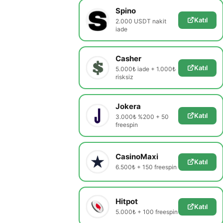
Spino
Katıl
2.000 USDT nakit
iade
Casher
Katıl
5.000₺ iade + 1.000₺
risksiz
Jokera
Katıl
3.000₺ %200 + 50
freespin
CasinoMaxi
Katıl
6.500₺ + 150 freespin
Hitpot
Katıl
5.000₺ + 100 freespin