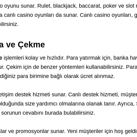
oyunu sunar. Rulet, blackjack, baccarat, poker ve slot m
a canlı casino oyunları da sunar. Canlı casino oyunları, g
irsiniz.
ma ve Çekme
e
işlemleri kolay ve hızlıdır. Para yatırmak için, banka ha
r. Çekim için de benzer yöntemleri kullanabilirsiniz. Par
ediğiniz para birimine bağlı olarak ücret alınmaz.
etişim destek hizmeti sunar. Canlı destek hizmeti, müşter
lduğunda size yardımcı olmalarına olanak tanır. Ayrıca, 
sorunun cevabını burada bulabilirsiniz.
lar ve promosyonlar sunar. Yeni müşteriler için hoş geldi