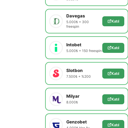
Davegas
Katıl
5.000₺ + 300
freespin
Intobet
Katıl
5.000₺ + 150 freespin
Slotbon
Katıl
7.500₺ + %200
Milyar
Katıl
8.000₺
Genzobet
Katıl
4.000₺ Her Ay